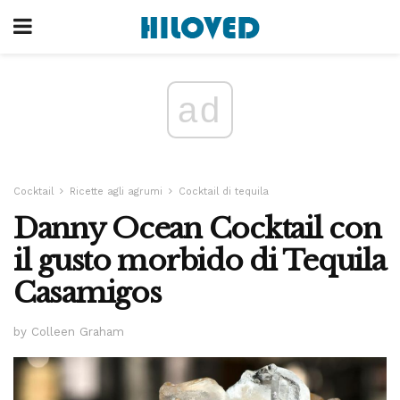
ad
Cocktail
Ricette agli agrumi
Cocktail di tequila
Danny Ocean Cocktail con
il gusto morbido di Tequila
Casamigos
by Colleen Graham