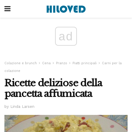
ad
Colazione e brunch
Cena
Pranzo
Piatti principali
Carni per la
colazione
Ricette deliziose della
pancetta affumicata
by Linda Larsen