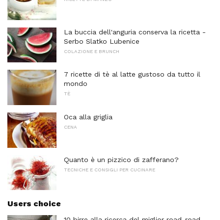
La buccia dell'anguria conserva la ricetta -
Serbo Slatko Lubenice
COLAZIONE E BRUNCH
7 ricette di tè al latte gustoso da tutto il
mondo
TÈ
Oca alla griglia
CENA
Quanto è un pizzico di zafferano?
TECNICHE E CONSIGLI PER CUCINARE
Users choice
10 birre alla ricerca del miglior road-road