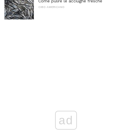
Come pulire le acciughe fresche
CIBO AMERICANO
ad