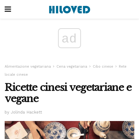
ad
Alimentazione vegetariana
Cena vegetariana
Cibo cinese
Rete
locale cinese
Ricette cinesi vegetariane e
vegane
by Jolinda Hackett