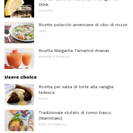
Drink
COCKTAIL
Ricette polacchi-americane di cibo di nozze
CENA
Ricetta Margarita Tamarind-Ananas
BEVANDE E COCKTAIL
Users choice
Ricetta per salsa di torte alla vaniglia
tedesca
DOLCI
Tradizionale stufato di tonno basco
(Marmitako)
RICETTE VEGETALI