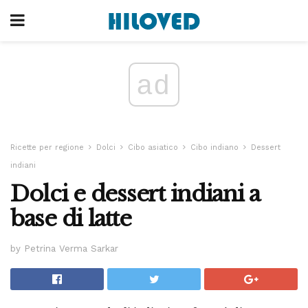
ad
Ricette per regione
Dolci
Cibo asiatico
Cibo indiano
Dessert
indiani
Dolci e dessert indiani a
base di latte
by Petrina Verma Sarkar