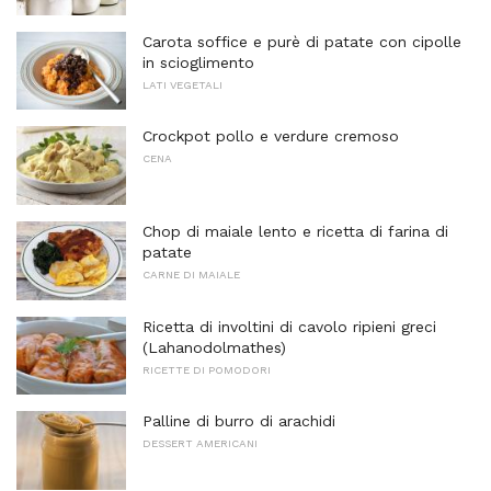
Carota soffice e purè di patate con cipolle
in scioglimento
LATI VEGETALI
Crockpot pollo e verdure cremoso
CENA
Chop di maiale lento e ricetta di farina di
patate
CARNE DI MAIALE
Ricetta di involtini di cavolo ripieni greci
(Lahanodolmathes)
RICETTE DI POMODORI
Palline di burro di arachidi
DESSERT AMERICANI