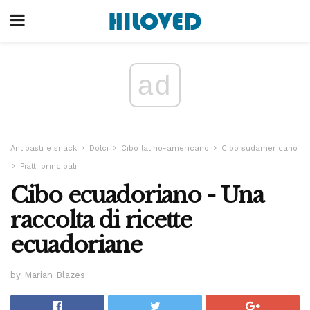
ad
Antipasti e snack
Dolci
Cibo latino-americano
Cibo sudamericano
Piatti principali
Cibo ecuadoriano - Una
raccolta di ricette
ecuadoriane
by Marian Blazes