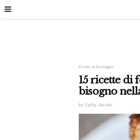
Ricette al formaggio
15 ricette di
bisogno nella
by Cathy Jacobs