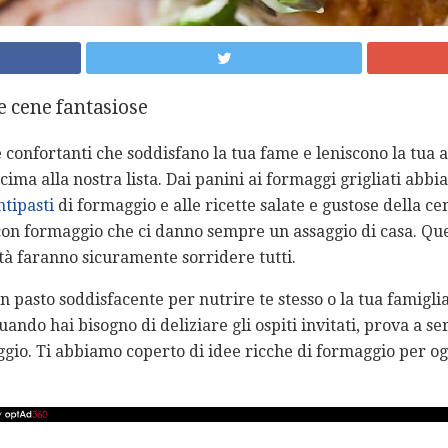
e cene fantasiose
e confortanti che soddisfano la tua fame e leniscono la tua 
cima alla nostra lista. Dai panini ai formaggi grigliati abb
ntipasti
di formaggio e alle ricette salate e gustose della ce
 con formaggio che ci danno sempre un assaggio di casa. Que
à faranno sicuramente sorridere tutti.
un pasto soddisfacente per nutrire te stesso o la tua famigli
uando hai bisogno di deliziare gli ospiti invitati, prova a s
ggio. Ti abbiamo coperto di idee ricche di formaggio per ogn