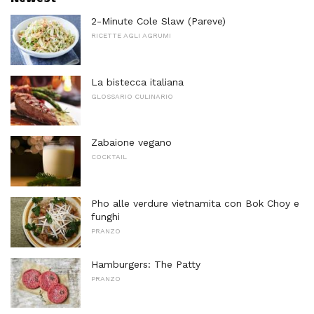
2-Minute Cole Slaw (Pareve)
RICETTE AGLI AGRUMI
La bistecca italiana
GLOSSARIO CULINARIO
Zabaione vegano
COCKTAIL
Pho alle verdure vietnamita con Bok Choy e
funghi
PRANZO
Hamburgers: The Patty
PRANZO