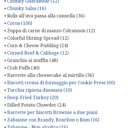
•
Chunky Guacamole (12)
•
Chunky Salsa (16)
• Rolls all'uva passa alla cannella (36)
•
Cocoa (100)
• Zuppa di carne di manzo Colcannon (12)
• Colorful Shrimp Spread (12)
• Corn & Cheese Pudding (24)
•
Corned Beef & Cabbage (12)
• Granchio ai muffin (48)
• Crab Puffs (40)
• Barrette alla cheesecake al mirtillo (36)
•
Biscotti crema di formaggio per Cookie Press (60)
•
Turchia ripiena disossata (10)
•
Deep-Fried Turkey (20)
• Dilled Potato Chowder (24)
•
Barrette per biscotti Brownie a due piani
•
Zabaione con Brandy, Bourbon o Rum (16)
•
Zabaione - Non alcolico (16)