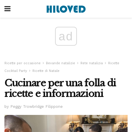
ad
Ricette per occasione
Bevande natalizie
Rete natalizia
Ricette
Cocktail Party
Ricette di Natale
Cucinare per una folla di
ricette e informazioni
by Peggy Trowbridge Filippone