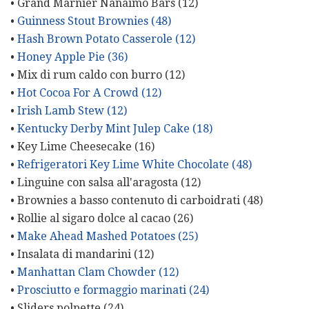
• Grand Marnier Nanaimo Bars (12)
•
Guinness Stout Brownies (48)
•
Hash Brown Potato Casserole (12)
•
Honey Apple Pie (36)
• Mix di rum caldo con burro (12)
•
Hot Cocoa For A Crowd (12)
•
Irish Lamb Stew (12)
•
Kentucky Derby Mint Julep Cake (18)
• Key Lime Cheesecake (16)
•
Refrigeratori Key Lime White Chocolate (48)
• Linguine con salsa all'aragosta (12)
• Brownies a basso contenuto di carboidrati (48)
• Rollie al sigaro dolce al cacao (26)
•
Make Ahead Mashed Potatoes (25)
• Insalata di mandarini (12)
•
Manhattan Clam Chowder (12)
•
Prosciutto e formaggio marinati (24)
• Sliders polpette (24)